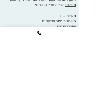
תשלום
וגבייה מכל הסוגים:
תלושי-שכר
חשבונות חיוב חודשיים
שוברי קנסות
הארכת שירות ועוד מגוון הדפסות עם דבק לחץ.
בין לקוחותינו: עיריות, מועצות מקומיות, בנקים,
מוסדות ציבור, אוניברסיטאות, עסקים פרטיים כגון
מכללות ועוד...
אנו, באופסט קולור מקפידים על איכות המוצר
והגימור ודואגים כי השימוש במוצרינו יהיה קל,
פשוט ויעיל
!
עוד יכול לעניין אתכם:
- הדפסת צ׳קים
- נייר לטרולופ
לקבלת פרטים על דבק לחץ והתאמה
טכנית - צרו קשר