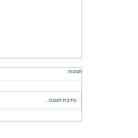
תגובות
כתיבת תגובה...
היתרונות של הדפסת צ'קים
לעסקים
בית