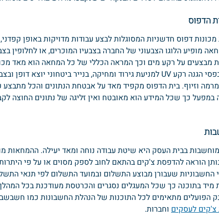
ת הדפוס
ונות דפוס חדשניות המסוגלות לבצע עבודות מדויקות באופן קפדני, 
חאה מופיע הלוגו הצבעוני של החברה בצבעיו המוכרים, או לחלופין בצ
ת מבצעים על רקע מים וכך המראה הכללי של כל המחאה הוא מאד מכו
בהליך הייצור משתמשים בפסי הגנה רקע UV למניעת גירוד ומחיקה, בנייר ביטחוני יוצא 
מרמה וזיוף. בית הדפוס מקפיד מאד על אבטחת הנתונים והכל מתבצע על פי
ה במפעל כך שכל המידע הוא מאובטח ואין זליגה של נתונים החוצה לקב
בות
חשבות בבית העסק היא שיטת עבודה נוחה ומאד יעילה. ההמחאות מו
נותן הוראה להדפסת צ'קים בהתאם לחוב לספק מסוים או על פי היתרו
י החשבוניות שעבורן מבוצע התשלום ובמועד התשלום לפי תנאי התשל
מיד בתוכנה כך שכל המעגלים נסגרים והכרטסת מעודכנת בכל המהלך
נק הפועלים מתאימים לכל התוכנות של הנהלת החשבונות כמו חשבשבת 
צ'קים לעסקים
 וחברות.